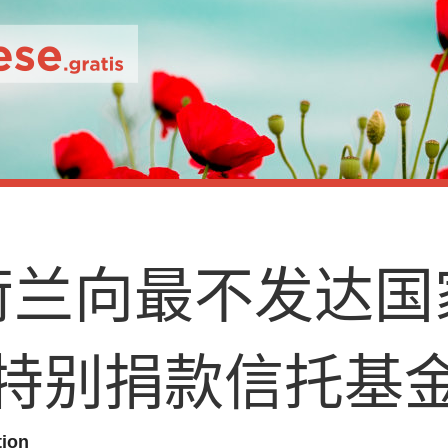
荷
兰
向
最
不
发
达
国
特
别
捐
款
信
托
基
tion