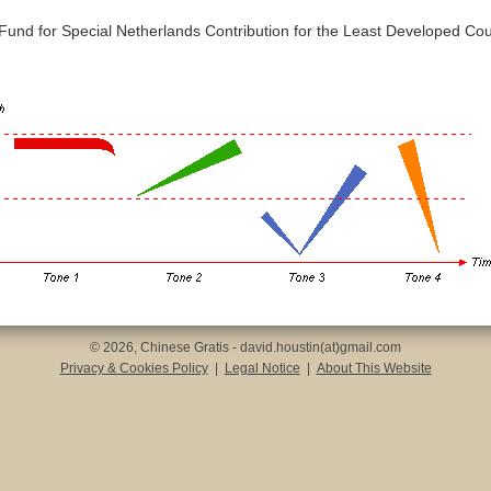
 Fund for Special Netherlands Contribution for the Least Developed Cou
© 2026, Chinese Gratis - david.houstin(at)gmail.com
Privacy & Cookies Policy
|
Legal Notice
|
About This Website