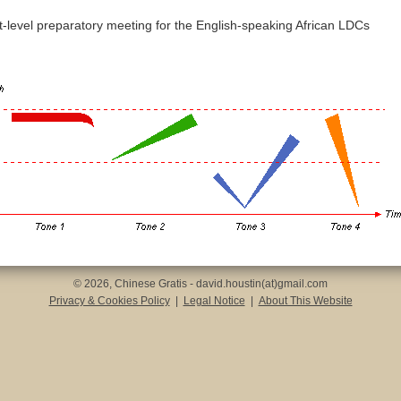
t-level preparatory meeting for the English-speaking African LDCs
© 2026, Chinese Gratis - david.houstin(at)gmail.com
Privacy & Cookies Policy
|
Legal Notice
|
About This Website