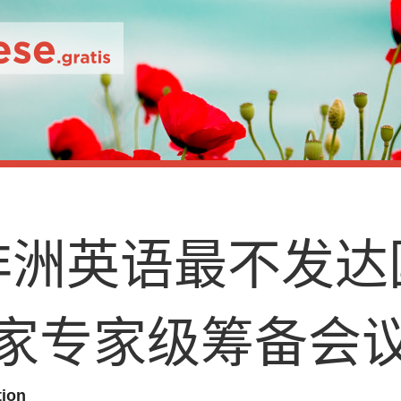
非
洲
英
语
最
不
发
达
家
专
家
级
筹
备
会
tion