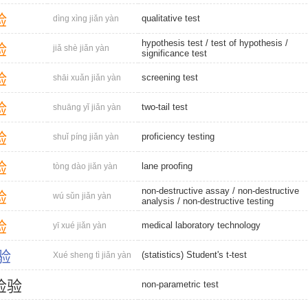
验
qualitative test
dìng xìng jiǎn yàn
hypothesis test
/
test of hypothesis
/
验
jiǎ shè jiǎn yàn
significance test
验
screening test
shāi xuǎn jiǎn yàn
验
two-tail test
shuāng yǐ jiǎn yàn
验
proficiency testing
shuǐ píng jiǎn yàn
验
lane proofing
tòng dào jiǎn yàn
non-destructive assay
/
non-destructive
验
wú sǔn jiǎn yàn
analysis
/
non-destructive testing
验
medical laboratory technology
yī xué jiǎn yàn
验
(statistics) Student's t-test
Xué sheng tì jiǎn yàn
检
验
non-parametric test