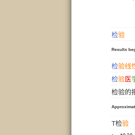
检
验
Results be
检
验
线
检
验
医
检
验
的
Approximat
T检
验