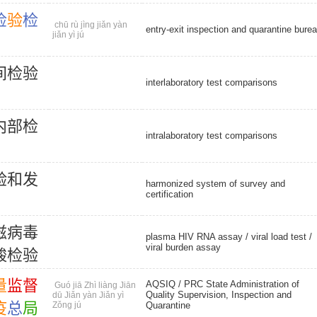
检
验
检
chū rù jìng jiǎn yàn
entry-exit inspection and quarantine bure
jiǎn yì jú
间
检
验
interlaboratory test comparisons
内
部
检
intralaboratory test comparisons
验
和
发
harmonized system of survey and
certification
滋
病
毒
plasma HIV RNA assay /
viral load test
/
viral burden assay
酸
检
验
量
监
督
AQSIQ
/ PRC State Administration of
Guó jiā Zhì liàng Jiān
Quality Supervision, Inspection and
dū Jiǎn yàn Jiǎn yì
疫
总
局
Zǒng jú
Quarantine