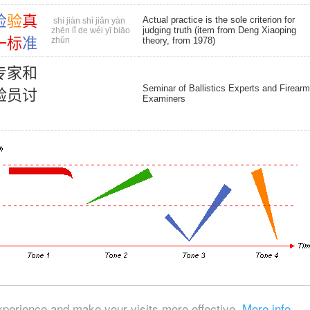
检
验
真
Actual practice is the sole criterion for
shí jiàn shì jiǎn yàn
judging truth (item from Deng Xiaoping
zhēn lǐ de wéi yī biāo
一
标
准
zhǔn
theory, from 1978)
专
家
和
Seminar of Ballistics Experts and Firear
验
员
讨
Examiners
© 2026, Chinese Gratis - david.houstin(at)gmail.com
xperience and make your visits more effective.
More info