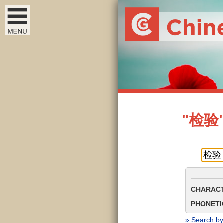
"检验" 
CHARACT
PHONETIC
» Search by