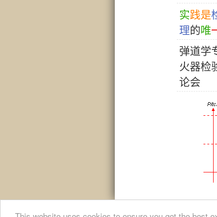
实
践
是
理
的
唯
弹
道
学
火
器
检
论
会
This website uses cookies to ensure you get the best e