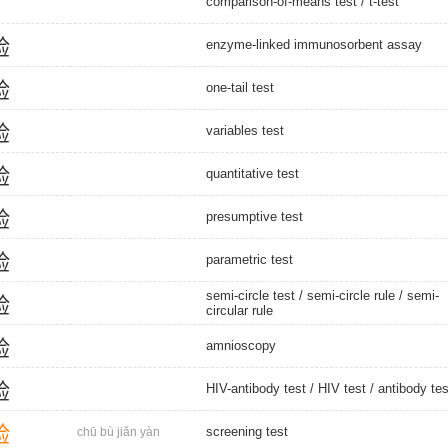
comparison-of-means test
/
t-test
验
enzyme-linked immunosorbent assay
验
one-tail test
验
variables test
验
quantitative test
验
presumptive test
验
parametric test
semi-circle test
/
semi-circle rule
/
semi-
验
circular rule
验
amnioscopy
验
HIV-antibody test
/
HIV test
/
antibody tes
验
screening test
chū bù jiǎn yàn