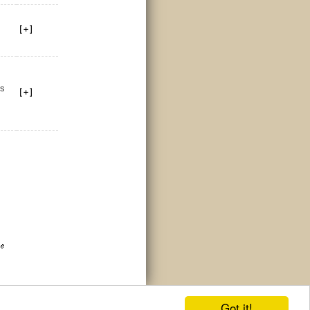
ms
Got it!