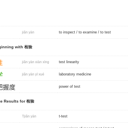
to inspect
/
to examine
/
to test
jiǎn yàn
ginning with 检验
性
test linearity
jiǎn yàn xiàn xìng
学
laboratory medicine
jiǎn yàn yī xué
把
握
度
power of test
e Results for 检验
t-test
Tjiǎn yàn