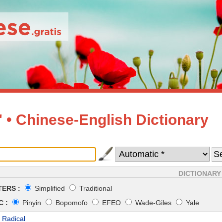
• Chinese-English Dictionary
DICTIONARY
ERS :
Simplified
Traditional
 :
Pinyin
Bopomofo
EFEO
Wade-Giles
Yale
 Radical