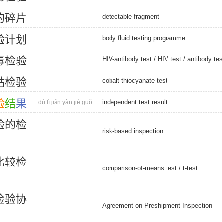
的
碎
片
detectable fragment
验
计
划
body fluid testing programme
毒
检
验
HIV-antibody test
/
HIV test
/
antibody tes
钴
检
验
cobalt thiocyanate test
验
结
果
independent test result
dú lì jiǎn yàn jié guǒ
险
的
检
risk-based inspection
比
较
检
comparison-of-means test
/
t-test
检
验
协
Agreement on Preshipment Inspection