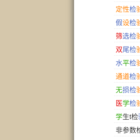
定
性
检
假
设
检
筛
选
检
双
尾
检
水
平
检
通
道
检
无
损
检
医
学
检
学
生
t检
非
参
数