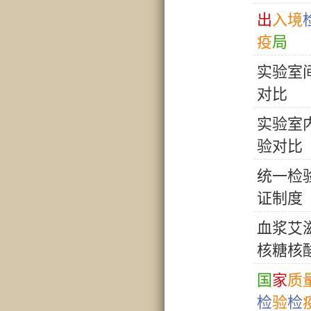
出
入
境
疫
局
实
验
室
对
比
实
验
室
验
对
比
统
一
检
证
制
度
血
浆
艾
核
糖
核
国
家
质
检
验
检