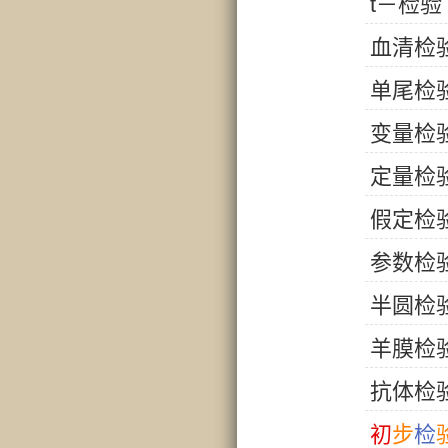
t－
检
验
血
清
检
单
尾
检
变
量
检
定
量
检
假
定
检
参
数
检
半
圆
检
羊
膜
检
抗
体
检
初
步
检