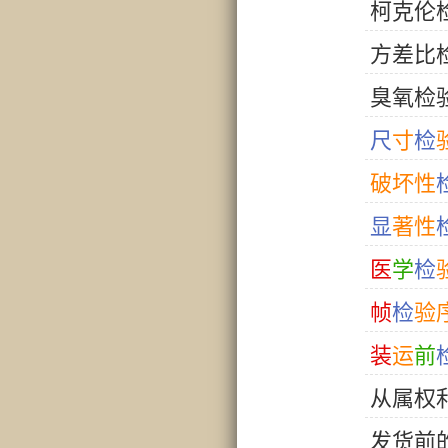
柯
克
伦
方
差
比
臭
氧
检
尺
寸
检
破
坏
性
显
著
性
医
学
检
帧
检
验
装
运
前
从
属
权
发
货
前