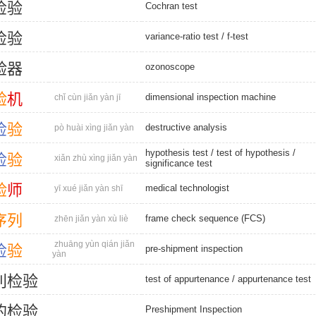
检
验
Cochran test
检
验
variance-ratio test
/
f-test
验
器
ozonoscope
验
机
dimensional inspection machine
chǐ cùn jiǎn yàn jī
检
验
destructive analysis
pò huài xìng jiǎn yàn
hypothesis test
/
test of hypothesis
/
检
验
xiǎn zhù xìng jiǎn yàn
significance test
验
师
medical technologist
yī xué jiǎn yàn shī
序
列
frame check sequence (FCS)
zhēn jiǎn yàn xù liè
zhuāng yùn qián jiǎn
检
验
pre-shipment inspection
yàn
利
检
验
test of appurtenance
/
appurtenance test
的
检
验
Preshipment Inspection