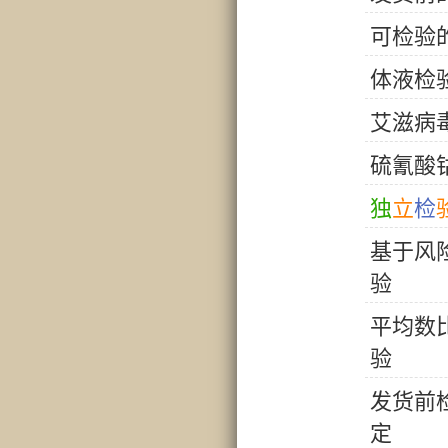
可
检
验
体
液
检
艾
滋
病
硫
氰
酸
独
立
检
基
于
风
验
平
均
数
验
发
货
前
定