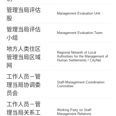
管
理
当
局
评
估
Management Evaluation Unit
股
管
理
当
局
评
估
Management Evaluation Team
小
组
地
方
人
类
住
区
Regional Network of Local
管
理
当
局
区
域
Authorities for the Management of
Human Settlements /
CityNet
网
工
作
人
员
－
管
Staff-Management Coordination
理
当
局
协
调
委
Committee
员
会
工
作
人
员
－
管
Working Party on Staff-
理
当
局
关
系
工
Management Relations