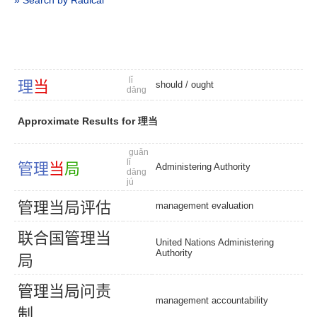
» Search by Radical
lǐ
理
当
should
/
ought
dāng
Approximate Results for 理当
guǎn
lǐ
管
理
当
局
Administering Authority
dāng
jú
管
理
当
局
评
估
management evaluation
联
合
国
管
理
当
United Nations Administering
Authority
局
管
理
当
局
问
责
management accountability
制