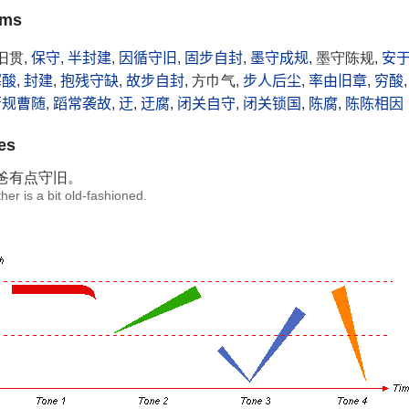
yms
旧贯,
保守
,
半封建
,
因循守旧
,
固步自封
,
墨守成规
, 墨守陈规,
安
寒酸
,
封建
,
抱残守缺
,
故步自封
, 方巾气,
步人后尘
,
率由旧章
,
穷酸
萧规曹随
,
蹈常袭故
,
迂
,
迂腐
,
闭关自守
,
闭关锁国
,
陈腐
,
陈陈相因
es
爸有点
守旧
。
her is a bit old-fashioned.