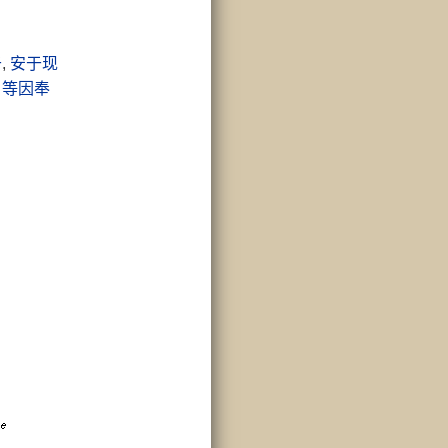
于
,
安于现
,
等因奉