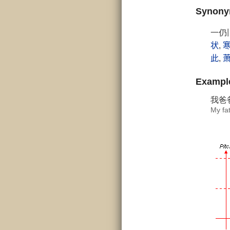
Synon
一仍
状
,
此
,
Exampl
我爸
My fat