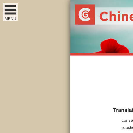
Transla
conse
react