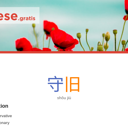
守
旧
shǒu jiù
tion
rvative
ionary