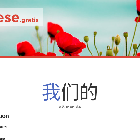
我
们
的
wǒ men de
tion
ours
es