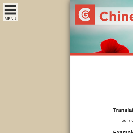
Transla
our / 
Exampl