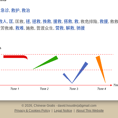
,
急诊
,
救护
,
救治
救人
,
匡
, 匡救,
拯
,
拯救
,
挽救
,
援救
,
搭救
,
救
, 救危排险,
救援
, 救救
 救苦救难,
救难
, 施救, 普渡众生,
营救
,
解救
,
驰援
© 2026, Chinese Gratis - david.houstin(at)gmail.com
Privacy & Cookies Policy
|
Legal Notice
|
About This Website