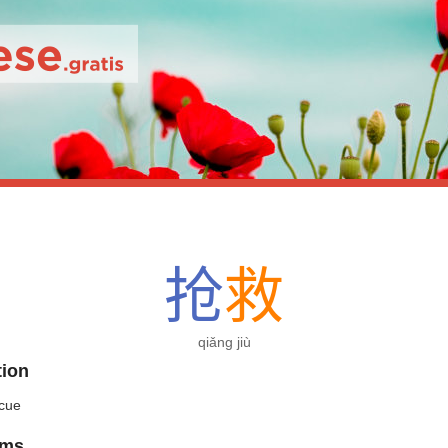
抢
救
qiǎng jiù
tion
scue
yms