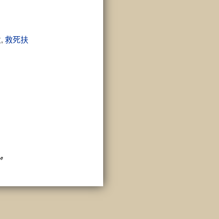
,
救死扶