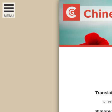
Transla
to re
Synon