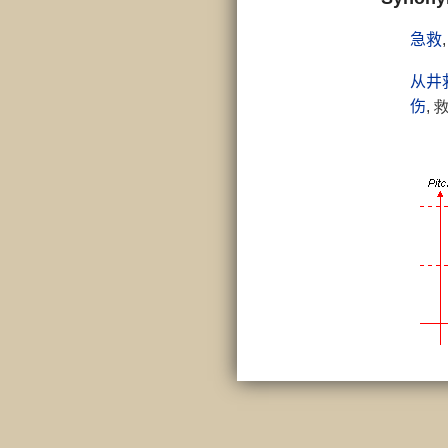
急救
从井
伤
,