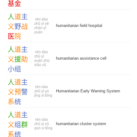
基
金
人
道
主
rén dào
zhǔ yì yě
义
野
战
humanitarian field hospital
zhàn yī
yuàn
医
院
人
道
主
rén dào
zhǔ yì
义
援
助
humanitarian assistance cell
yuán zhù
xiǎo zǔ
小
组
人
道
主
rén dào
义
预
警
Humanitarian Early Warning System
zhǔ yì yù
jǐng xì tǒng
系
统
人
道
主
rén dào
义
组
群
humanitarian cluster system
zhǔ yì zǔ
qún xì tǒng
系
统