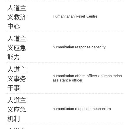
人
道
主
义
救
济
Humanitarian Relief Centre
中
心
人
道
主
义
应
急
humanitarian response capacity
能
力
人
道
主
humanitarian affairs officer
/ humanitarian
义
事
务
assistance officer
干
事
人
道
主
义
应
急
humanitarian response mechanism
机
制