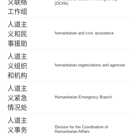
义
联
络
(OCHA)
工
作
组
人
道
主
义
和
民
humanitarian and civic assistance
事
援
助
人
道
主
义
组
织
humanitarian organizations and agencies
和
机
构
人
道
主
义
紧
急
Humanitarian Emergency Branch
情
况
处
人
道
主
Division for the Coordination of
义
事
务
Humanitarian Affairs