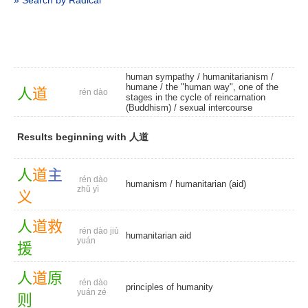
» Search by Radical
human sympathy
/
humanitarianism
/
humane
/ the "human way", one of the
人
道
rén dào
stages in the cycle of reincarnation
(Buddhism) /
sexual intercourse
Results beginning with 人道
人
道
主
rén dào
humanism
/
humanitarian (aid)
zhǔ yì
义
人
道
救
rén dào jiù
humanitarian aid
yuán
援
人
道
原
rén dào
principles of humanity
yuán zé
则