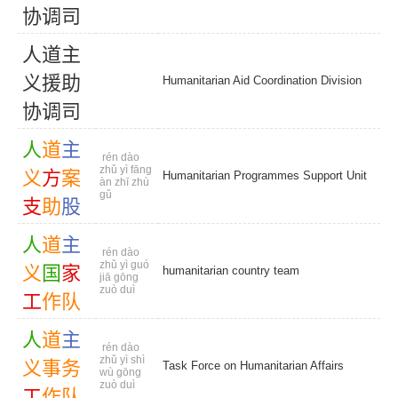
协
调
司
人
道
主
义
援
助
Humanitarian Aid Coordination Division
协
调
司
人
道
主
rén dào
zhǔ yì fāng
义
方
案
Humanitarian Programmes Support Unit
àn zhī zhù
gǔ
支
助
股
人
道
主
rén dào
zhǔ yì guó
义
国
家
humanitarian country team
jiā gōng
zuò duì
工
作
队
人
道
主
rén dào
zhǔ yì shì
义
事
务
Task Force on Humanitarian Affairs
wù gōng
zuò duì
工
作
队