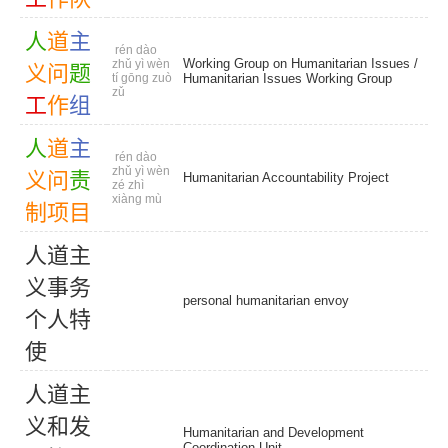
人
道
主
rén dào
Working Group on Humanitarian Issues /
zhǔ yì wèn
义
问
题
tí gōng zuò
Humanitarian Issues Working Group
zǔ
工
作
组
人
道
主
rén dào
zhǔ yì wèn
义
问
责
Humanitarian Accountability Project
zé zhì
xiàng mù
制
项
目
人
道
主
义
事
务
personal humanitarian envoy
个
人
特
使
人
道
主
义
和
发
Humanitarian and Development
Coordination Unit