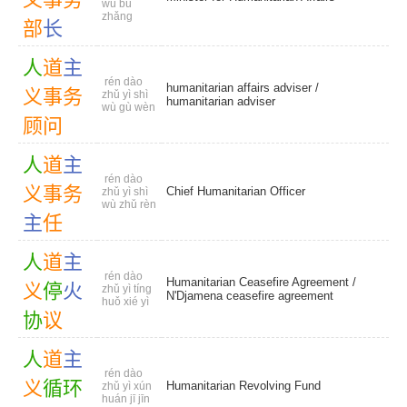
wù bù
zhǎng
部
长
人
道
主
rén dào
humanitarian affairs adviser
/
义
事
务
zhǔ yì shì
humanitarian adviser
wù gù wèn
顾
问
人
道
主
rén dào
义
事
务
Chief Humanitarian Officer
zhǔ yì shì
wù zhǔ rèn
主
任
人
道
主
rén dào
Humanitarian Ceasefire Agreement /
义
停
火
zhǔ yì tíng
N'Djamena ceasefire agreement
huǒ xié yì
协
议
人
道
主
rén dào
义
循
环
Humanitarian Revolving Fund
zhǔ yì xún
huán jī jīn