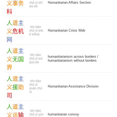
义
事
务
Humanitarian Affairs Section
zhǔ yì shì
wù kē
科
人
道
主
rén dào
义
危
机
Humanitarian Crisis Web
zhǔ yì wēi
jī wǎng
网
人
道
主
rén dào
humanitarianism across borders
/
义
无
国
zhǔ yì wú
humanitarianism without borders
guó jiè
界
人
道
主
rén dào
zhǔ yì
义
援
助
Humanitarian Assistance Division
yuán zhù
sī
司
人
道
主
rén dào
义
运
输
humanitarian convoy
zhǔ yì yùn