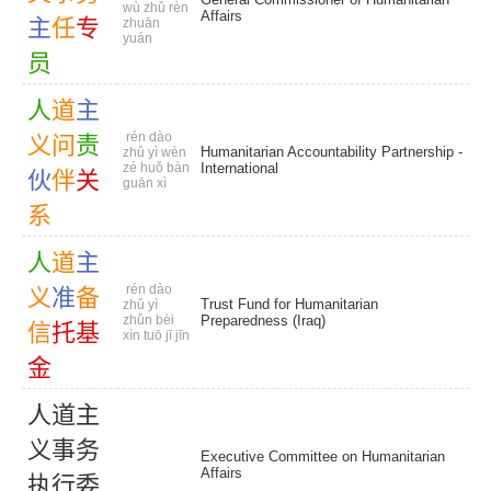
wù zhǔ rèn
Affairs
主
任
专
zhuān
yuán
员
人
道
主
rén dào
义
问
责
Humanitarian Accountability Partnership -
zhǔ yì wèn
zé huǒ bàn
International
伙
伴
关
guān xì
系
人
道
主
rén dào
义
准
备
Trust Fund for Humanitarian
zhǔ yì
zhǔn bèi
Preparedness (Iraq)
信
托
基
xìn tuō jī jīn
金
人
道
主
义
事
务
Executive Committee on Humanitarian
Affairs
执
行
委