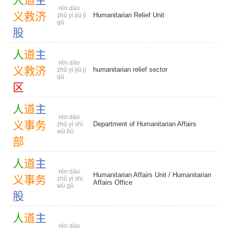
人
道
主
rén dào
义
救
济
Humanitarian Relief Unit
zhǔ yì jiù jì
gǔ
股
人
道
主
rén dào
义
救
济
humanitarian relief sector
zhǔ yì jiù jì
qū
区
人
道
主
rén dào
义
事
务
Department of Humanitarian Affairs
zhǔ yì shì
wù bù
部
人
道
主
rén dào
Humanitarian Affairs Unit
/
Humanitarian
义
事
务
zhǔ yì shì
Affairs Office
wù gǔ
股
人
道
主
rén dào