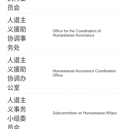
员
会
人
道
主
义
援
助
Office for the Coordination of
Humanitarian Assistance
协
调
事
务
处
人
道
主
义
援
助
Humanitarian Assistance Coordination
Office
协
调
办
公
室
人
道
主
义
事
务
Subcommittee on Humanitarian Affairs
小
组
委
员
会