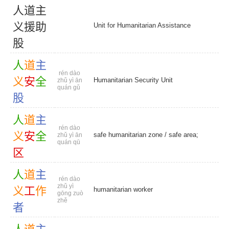
人
道
主
义
援
助
Unit for Humanitarian Assistance
股
人
道
主
rén dào
义
安
全
Humanitarian Security Unit
zhǔ yì ān
quán gǔ
股
人
道
主
rén dào
义
安
全
safe humanitarian zone
/
safe area;
zhǔ yì ān
quán qū
区
人
道
主
rén dào
zhǔ yì
义
工
作
humanitarian worker
gōng zuò
zhě
者