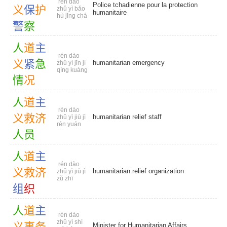
rén dào
Police tchadienne pour la protection
义
保
护
zhǔ yì bǎo
humanitaire
hù jǐng chá
警
察
人
道
主
rén dào
义
紧
急
humanitarian emergency
zhǔ yì jǐn jí
qíng kuàng
情
况
人
道
主
rén dào
义
救
济
humanitarian relief staff
zhǔ yì jiù jì
rén yuán
人
员
人
道
主
rén dào
义
救
济
humanitarian relief organization
zhǔ yì jiù jì
zǔ zhī
组
织
人
道
主
rén dào
zhǔ yì shì
义
事
务
Minister for Humanitarian Affairs