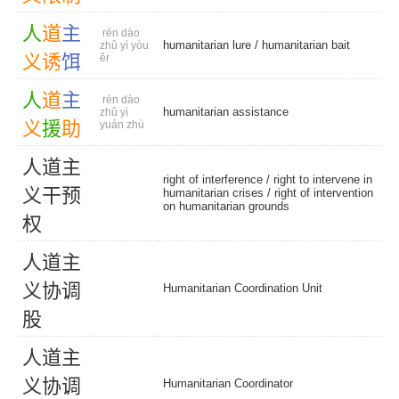
人
道
主
rén dào
humanitarian lure
/
humanitarian bait
zhǔ yì yòu
义
诱
饵
ěr
人
道
主
rén dào
humanitarian assistance
zhǔ yì
义
援
助
yuán zhù
人
道
主
right of interference
/ right to intervene in
义
干
预
humanitarian crises / right of intervention
on humanitarian grounds
权
人
道
主
义
协
调
Humanitarian Coordination Unit
股
人
道
主
义
协
调
Humanitarian Coordinator