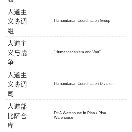
人
道
主
义
协
调
Humanitarian Coordination Group
组
人
道
主
义
与
战
"Humanitarianism and War"
争
人
道
主
义
协
调
Humanitarian Coordination Division
司
人
道
部
DHA Warehouse in Pisa /
Pisa
比
萨
仓
Warehouse
库