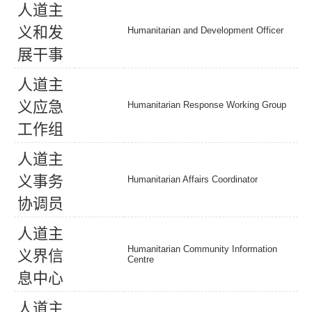
人
道
主
义
和
发
Humanitarian and Development Officer
展
干
事
人
道
主
义
应
急
Humanitarian Response Working Group
工
作
组
人
道
主
义
事
务
Humanitarian Affairs Coordinator
协
调
员
人
道
主
Humanitarian Community Information
义
界
信
Centre
息
中
心
人
道
主