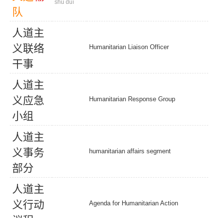
shū duì
队
人
道
主
义
联
络
Humanitarian Liaison Officer
干
事
人
道
主
义
应
急
Humanitarian Response Group
小
组
人
道
主
义
事
务
humanitarian affairs segment
部
分
人
道
主
义
行
动
Agenda for Humanitarian Action