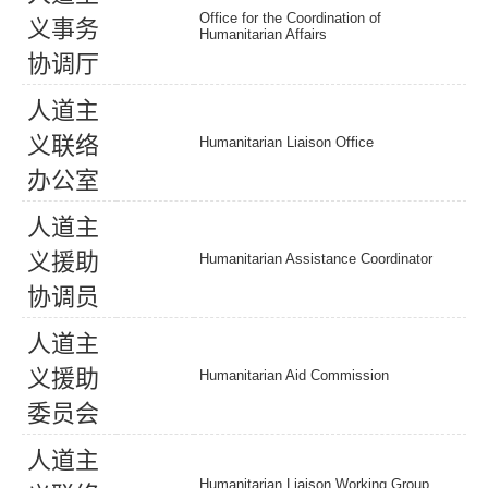
Office for the Coordination of
义
事
务
Humanitarian Affairs
协
调
厅
人
道
主
义
联
络
Humanitarian Liaison Office
办
公
室
人
道
主
义
援
助
Humanitarian Assistance Coordinator
协
调
员
人
道
主
义
援
助
Humanitarian Aid Commission
委
员
会
人
道
主
Humanitarian Liaison Working Group