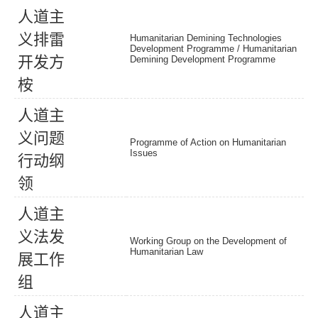
人
道
主
义
排
雷
Humanitarian Demining Technologies
Development Programme / Humanitarian
开
发
方
Demining Development Programme
桉
人
道
主
义
问
题
Programme of Action on Humanitarian
Issues
行
动
纲
领
人
道
主
义
法
发
Working Group on the Development of
Humanitarian Law
展
工
作
组
人
道
主