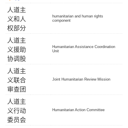
人
道
主
humanitarian and human rights
义
和
人
component
权
部
分
人
道
主
Humanitarian Assistance Coordination
义
援
助
Unit
协
调
股
人
道
主
义
联
合
Joint Humanitarian Review Mission
审
查
团
人
道
主
义
行
动
Humanitarian Action Committee
委
员
会