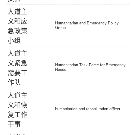
人
道
主
义
和
应
Humanitarian and Emergency Policy
Group
急
政
策
小
组
人
道
主
义
紧
急
Humanitarian Task Force for Emergency
Needs
需
要
工
作
队
人
道
主
义
和
恢
humanitarian and rehabilitation officer
复
工
作
干
事