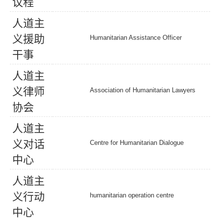
议
程
人
道
主
义
援
助
Humanitarian Assistance Officer
干
事
人
道
主
义
律
师
Association of Humanitarian Lawyers
协
会
人
道
主
义
对
话
Centre for Humanitarian Dialogue
中
心
人
道
主
义
行
动
humanitarian operation centre
中
心