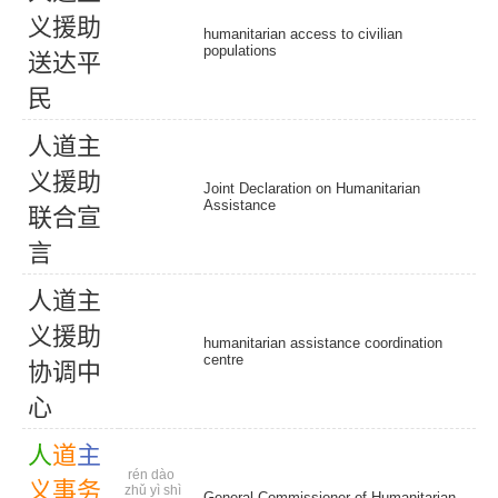
义
援
助
humanitarian access to civilian
populations
送
达
平
民
人
道
主
义
援
助
Joint Declaration on Humanitarian
Assistance
联
合
宣
言
人
道
主
义
援
助
humanitarian assistance coordination
centre
协
调
中
心
人
道
主
rén dào
义
事
务
zhǔ yì shì
General Commissioner of Humanitarian