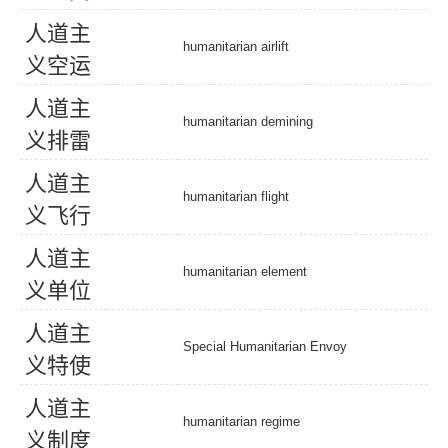
人
道
主
humanitarian airlift
义
空
运
人
道
主
humanitarian demining
义
排
雷
人
道
主
humanitarian flight
义
飞
行
人
道
主
humanitarian element
义
单
位
人
道
主
Special Humanitarian Envoy
义
特
使
人
道
主
humanitarian regime
义
制
度