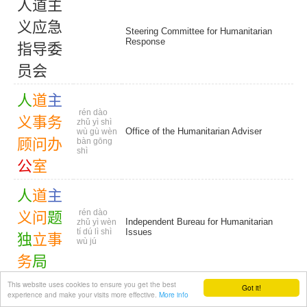
人
道
主
义
应
急
Steering Committee for Humanitarian
Response
指
导
委
员
会
人
道
主
rén dào
义
事
务
zhǔ yì shì
Office of the Humanitarian Adviser
wù gù wèn
顾
问
办
bàn gōng
shì
公
室
人
道
主
rén dào
义
问
题
Independent Bureau for Humanitarian
zhǔ yì wèn
tí dú lì shì
Issues
独
立
事
wù jú
务
局
This website uses cookies to ensure you get the best
人
道
主
Got it!
experience and make your visits more effective.
More info