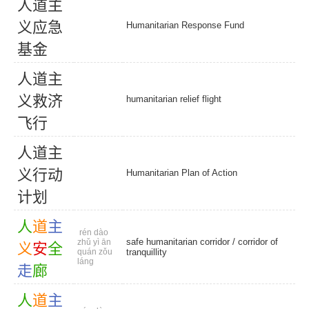
人
道
主
义
应
急
Humanitarian Response Fund
基
金
人
道
主
义
救
济
humanitarian relief flight
飞
行
人
道
主
义
行
动
Humanitarian Plan of Action
计
划
人
道
主
rén dào
safe humanitarian corridor
/
corridor of
zhǔ yì ān
义
安
全
quán zǒu
tranquillity
láng
走
廊
人
道
主