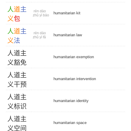
人
道
主
rén dào
humanitarian kit
zhǔ yì bāo
义
包
人
道
主
rén dào
humanitarian law
zhǔ yì fǎ
义
法
人
道
主
humanitarian exemption
义
豁
免
人
道
主
humanitarian intervention
义
干
预
人
道
主
humanitarian identity
义
标
识
人
道
主
humanitarian space
义
空
间