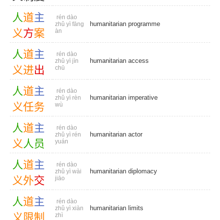
人
道
主
rén dào
humanitarian programme
zhǔ yì fāng
义
方
案
àn
人
道
主
rén dào
humanitarian access
zhǔ yì jìn
义
进
出
chū
人
道
主
rén dào
humanitarian imperative
zhǔ yì rèn
义
任
务
wù
人
道
主
rén dào
humanitarian actor
zhǔ yì rén
义
人
员
yuán
人
道
主
rén dào
humanitarian diplomacy
zhǔ yì wài
义
外
交
jiāo
人
道
主
rén dào
humanitarian limits
zhǔ yì xiàn
义
限
制
zhì