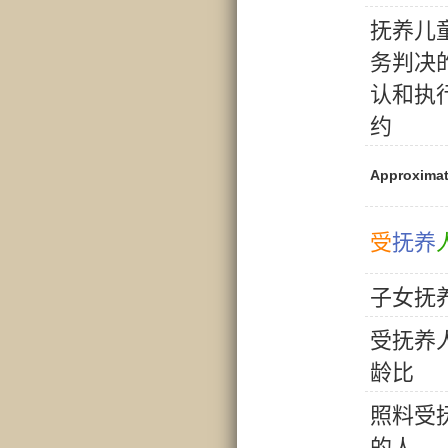
抚
养
儿
务
判
决
认
和
执
约
Approximat
受
抚
养
子
女
抚
受
抚
养
龄
比
照
料
受
的
人