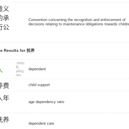
童
义
的
承
Convention concerning the recognition and enforcement of
decisions relating to maintenance obligations towards childr
行
公
e Results for 抚养
shòu
fǔ
人
dependant
yǎng
rén
养
费
child support
人
年
age dependency ratio
抚
养
dependent care