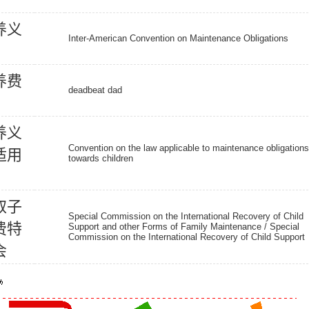
养
义
Inter-American Convention on Maintenance Obligations
养
费
deadbeat dad
养
义
Convention on the law applicable to maintenance obligations
适
用
towards children
取
子
Special Commission on the International Recovery of Child
费
特
Support and other Forms of Family Maintenance / Special
Commission on the International Recovery of Child Support
会