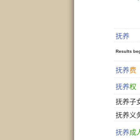
抚
养
Results be
抚
养
费
抚
养
权
抚
养
子
抚
养
义
抚
养
成