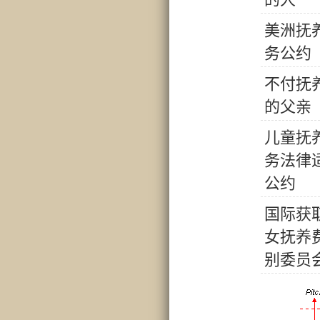
美
洲
抚
务
公
约
不
付
抚
的
父
亲
儿
童
抚
务
法
律
公
约
国
际
获
女
抚
养
别
委
员