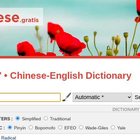
• Chinese-English Dictionary
DICTIONARY
ERS :
Simplified
Traditional
 :
Pinyin
Bopomofo
EFEO
Wade-Giles
Yale
 Radical