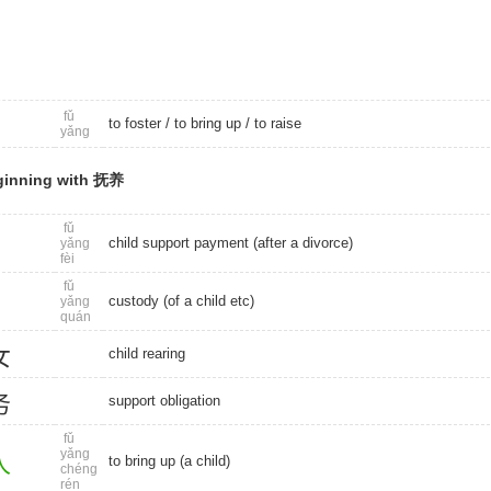
fǔ
to foster
/
to bring up
/
to raise
yǎng
ginning with 抚养
fǔ
child support payment (after a divorce)
yǎng
fèi
fǔ
custody (of a child etc)
yǎng
quán
女
child rearing
务
support obligation
fǔ
yǎng
人
to bring up (a child)
chéng
rén