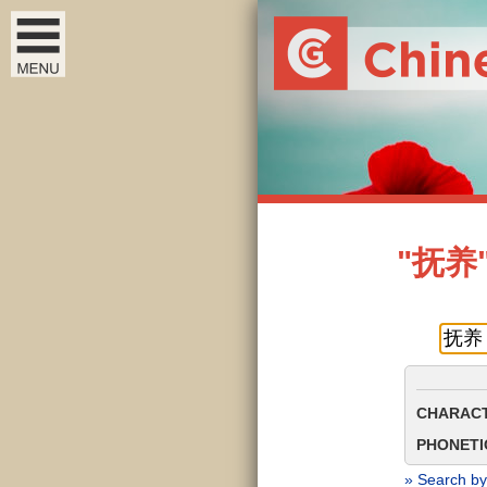
"抚养" 
CHARACT
PHONETIC
» Search by