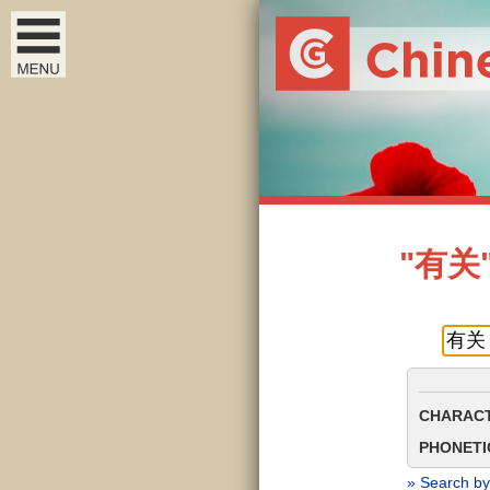
"有关" 
CHARACT
PHONETIC
» Search by