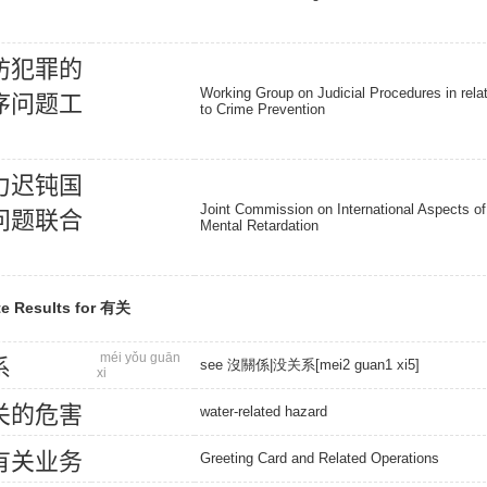
防
犯
罪
的
Working Group on Judicial Procedures in relat
序
问
题
工
to Crime Prevention
力
迟
钝
国
Joint Commission on International Aspects of
问
题
联
合
Mental Retardation
e Results for 有关
méi yǒu guān
系
see 沒關係|没关系[mei2 guan1 xi5]
xi
关
的
危
害
water-related hazard
有
关
业
务
Greeting Card and Related Operations