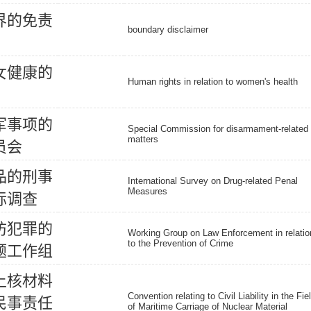
界
的
免
责
boundary disclaimer
女
健
康
的
Human rights in relation to women's health
军
事
项
的
Special Commission for disarmament-related
matters
员
会
品
的
刑
事
International Survey on Drug-related Penal
Measures
际
调
查
防
犯
罪
的
Working Group on Law Enforcement in relatio
to the Prevention of Crime
题
工
作
组
上
核
材
料
Convention relating to Civil Liability in the Fie
民
事
责
任
of Maritime Carriage of Nuclear Material