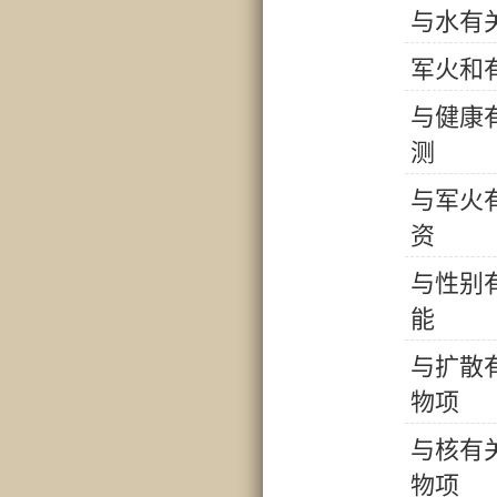
与
水
有
军
火
和
与
健
康
测
与
军
火
资
与
性
别
能
与
扩
散
物
项
与
核
有
物
项