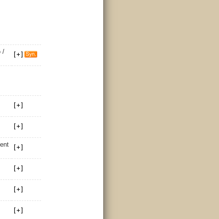
o
/
ent