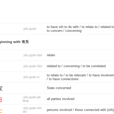
to have sth to do with /
to relate to
/
related t
yǒu guān
to concern
/
concerning
ginning with 有关
relate
yǒu guān lián
related to
/
concerning
/
to be correlated
yǒu guān lián
to relate to
/
to be relevant
/
to have involvem
yǒu guān xi
/
to have connections
家
State concerned
yǒu guān gè
方
all parties involved
fāng
yǒu guān rén
士
persons involved
/ those connected with (sth)
shì