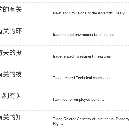
约
的
有
关
Relevant Provisions of the Antarctic Treaty
有
关
的
环
trade-related environmental measure
有
关
的
投
trade-related investment measures
有
关
的
技
Trade-related Technical Assistance
福
利
有
关
liabilities for employee benefits
有
关
的
知
Trade-Related Aspects of Intellectual Propert
Rights