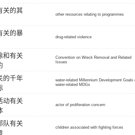
有
关
的
其
other resources relating to programmes
有
关
的
暴
drug-related violence
除
和
有
关
Convention on Wreck Removal and Related
Issues
约
关
的
千
年
water-related Millennium Development Goals 
water-related MDGs
标
活
动
有
关
actor of proliferation concern
体
部
队
有
关
children associated with fighting forces
童