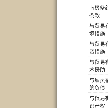
南
极
条
条
款
与
贸
易
境
措
施
与
贸
易
资
措
施
与
贸
易
术
援
助
与
雇
员
的
负
债
与
贸
易
识
产
权