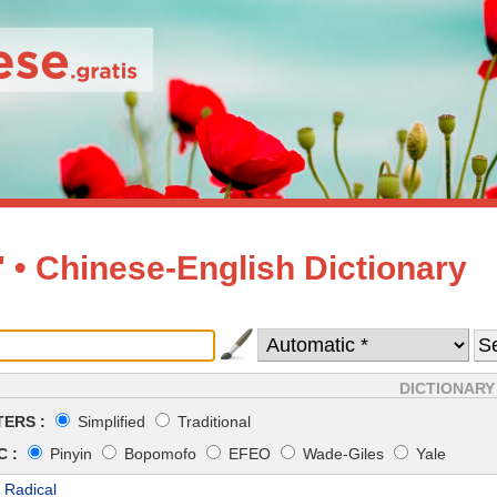
• Chinese-English Dictionary
DICTIONARY
ERS :
Simplified
Traditional
 :
Pinyin
Bopomofo
EFEO
Wade-Giles
Yale
 Radical