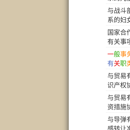
与
战
斗
系
的
妇
国
家
合
有
关
事
一
般
事
有
关
职
与
贸
易
识
产
权
与
贸
易
资
措
施
与
导
弹
感
转
让