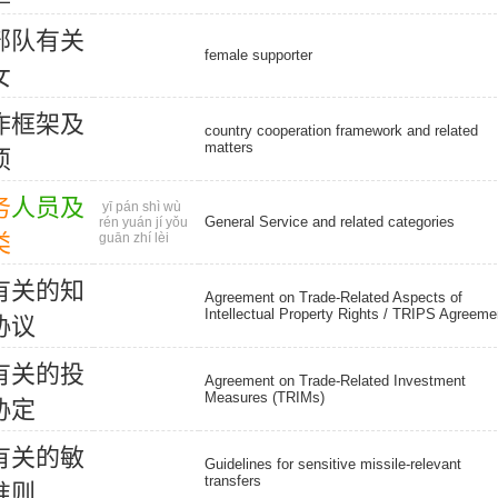
部
队
有
关
female supporter
女
作
框
架
及
country cooperation framework and related
matters
项
务
人
员
及
yī pán shì wù
General Service and related categories
rén yuán jí yǒu
类
guān zhí lèi
有
关
的
知
Agreement on Trade-Related Aspects of
Intellectual Property Rights /
TRIPS Agreeme
协
议
有
关
的
投
Agreement on Trade-Related Investment
Measures (TRIMs)
协
定
有
关
的
敏
Guidelines for sensitive missile-relevant
transfers
准
则