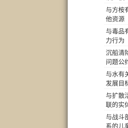
与
方
桉
他
资
源
与
毒
品
力
行
为
沉
船
清
问
题
公
与
水
有
发
展
目
与
扩
散
联
的
实
与
战
斗
系
的
儿