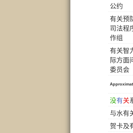
公
约
有
关
预
司
法
程
作
组
有
关
智
际
方
面
委
员
会
Approximat
没
有
关
与
水
有
贺
卡
及