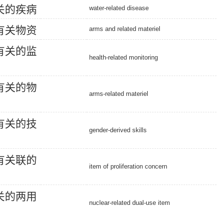
关
的
疾
病
water-related disease
有
关
物
资
arms and related materiel
有
关
的
监
health-related monitoring
有
关
的
物
arms-related materiel
有
关
的
技
gender-derived skills
有
关
联
的
item of proliferation concern
关
的
两
用
nuclear-related dual-use item