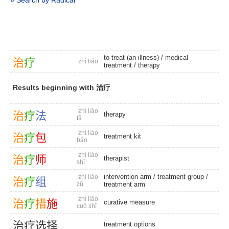
» Search by Radical
to treat (an illness) /
medical
治
疗
zhì liáo
treatment
/
therapy
Results beginning with 治疗
zhì liáo
治
疗
法
therapy
fǎ
zhì liáo
治
疗
包
treatment kit
bāo
zhì liáo
治
疗
师
therapist
shī
intervention arm
/
treatment group
/
zhì liáo
治
疗
组
zǔ
treatment arm
zhì liáo
治
疗
措
施
curative measure
cuò shī
治
疗
选
择
treatment options