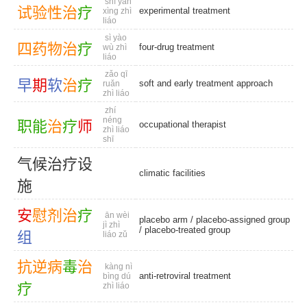
shì yàn
试
验
性
治
疗
experimental treatment
xìng zhì
liáo
sì yào
四
药
物
治
疗
four-drug treatment
wù zhì
liáo
zǎo qī
早
期
软
治
疗
soft and early treatment approach
ruǎn
zhì liáo
zhí
néng
职
能
治
疗
师
occupational therapist
zhì liáo
shī
气
候
治
疗
设
climatic facilities
施
安
慰
剂
治
疗
ān wèi
placebo arm
/
placebo-assigned group
jì zhì
/
placebo-treated group
组
liáo zǔ
抗
逆
病
毒
治
kàng nì
anti-retroviral treatment
bìng dú
疗
zhì liáo