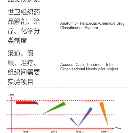
世
卫
组
织
药
品
解
剖
、
治
Anatomic-Therapeutic-Chemical Drug
Classification System
疗
、
化
学
分
类
制
度
渠
道
、
照
顾
、
治
疗
、
Access, Care, Treatment, Inter-
Organizational Needs pilot project
组
织
间
需
要
实
验
项
目