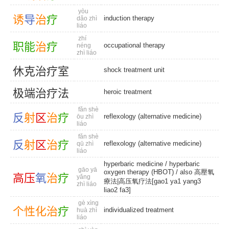
yòu
诱
导
治
疗
induction therapy
dǎo zhì
liáo
zhí
职
能
治
疗
occupational therapy
néng
zhì liáo
休
克
治
疗
室
shock treatment unit
极
端
治
疗
法
heroic treatment
fǎn shè
反
射
区
治
疗
reflexology (alternative medicine)
ōu zhì
liáo
fǎn shè
反
射
区
治
疗
reflexology (alternative medicine)
qū zhì
liáo
hyperbaric medicine
/ hyperbaric
gāo yā
oxygen therapy (HBOT) / also 高壓氧
高
压
氧
治
疗
yǎng
療法|高压氧疗法[gao1 ya1 yang3
zhì liáo
liao2 fa3]
gè xìng
个
性
化
治
疗
individualized treatment
huà zhì
liáo