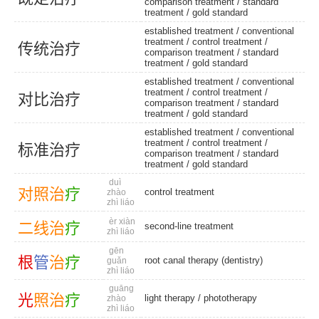
comparison treatment
/
standard
treatment
/
gold standard
established treatment
/
conventional
treatment
/
control treatment
/
传
统
治
疗
comparison treatment
/
standard
treatment
/
gold standard
established treatment
/
conventional
treatment
/
control treatment
/
对
比
治
疗
comparison treatment
/
standard
treatment
/
gold standard
established treatment
/
conventional
treatment
/
control treatment
/
标
准
治
疗
comparison treatment
/
standard
treatment
/
gold standard
duì
对
照
治
疗
control treatment
zhào
zhì liáo
èr xiàn
二
线
治
疗
second-line treatment
zhì liáo
gēn
根
管
治
疗
root canal therapy (dentistry)
guǎn
zhì liáo
guāng
光
照
治
疗
light therapy
/
phototherapy
zhào
zhì liáo