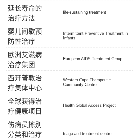
延
长
寿
命
的
life-sustaining treatment
治
疗
方
法
婴
儿
间
歇
预
Intermittent Preventive Treatment in
Infants
防
性
治
疗
欧
洲
艾
滋
病
European AIDS Treatment Group
治
疗
集
团
西
开
普
敦
治
Western Cape Therapeutic
Community Centre
疗
集
体
中
心
全
球
获
得
治
Health Global Access Project
疗
健
康
项
目
伤
病
员
拣
别
分
类
和
治
疗
triage and treatment centre