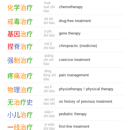
huà
化
学
治
疗
chemotherapy
xué zhì
liáo
jiè dú
戒
毒
治
疗
drug-free treatment
zhì liáo
jī yīn
基
因
治
疗
gene therapy
zhì liáo
niē jǐ
捏
脊
治
疗
chiropractic (medicine)
zhì liáo
qiǎng
强
制
治
疗
coercive treatment
zhì zhì
liáo
téng
疼
痛
治
疗
pain management
tòng zhì
liáo
wù lǐ
物
理
治
疗
physiotherapy
/
physical therapy
zhì liáo
wú zhì
无
治
疗
史
no history of previous treatment
liáo shǐ
xiǎo r
小
儿
治
疗
pediatric therapy
zhì liáo
yī xiàn
一
线
治
疗
first-line treatment
zhì liáo