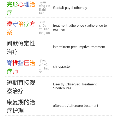
wán
完
形
心
理
治
xíng xīn
Gestalt psychotherapy
lǐ zhì
疗
liáo
zūn
遵
守
治
疗
方
treatment adherence
/
adherence to
shǒu
zhì liáo
regimen
案
fāng àn
间
歇
假
定
性
intermittent presumptive treatment
治
疗
jǐ zhuī
脊
椎
指
压
治
zhǐ yā
chiropractor
zhì liáo
疗
师
shī
短
期
直
接
观
Directly Observed Treatment
Shortcourse
察
治
疗
康
复
期
的
治
aftercare
/
aftercare treatment
疗
护
理