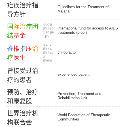
疟
疾
治
疗
指
Guidelines for the Treatment of
Malaria
导
方
针
guó jì
国
际
治
疗
团
international fund for access to AIDS
zhì liáo
tuán jié
treatments (prop.)
结
基
金
jī jīn
jǐ zhuī
脊
椎
指
压
治
zhǐ yā
chiropractor
zhì liáo
疗
医
生
yī
shēng
曾
接
受
过
治
experienced patient
疗
的
患
者
预
防
、
治
疗
Prevention, Treatment and
Rehabilitation Unit
和
康
复
股
世
界
治
疗
机
World Federation of Therapeutic
Communities
构
联
合
会