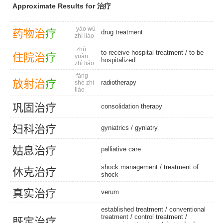
Approximate Results for 治疗
yào wù
药
物
治
疗
drug treatment
zhì liáo
zhù
to receive hospital treatment /
to be
住
院
治
疗
yuàn
hospitalized
zhì liáo
fàng
放
射
治
疗
radiotherapy
shè zhì
liáo
巩
固
治
疗
consolidation therapy
妇
科
治
疗
gyniatrics
/
gyniatry
姑
息
治
疗
palliative care
shock management
/
treatment of
休
克
治
疗
shock
真
实
治
疗
verum
established treatment
/
conventional
treatment
/
control treatment
/
既
定
治
疗