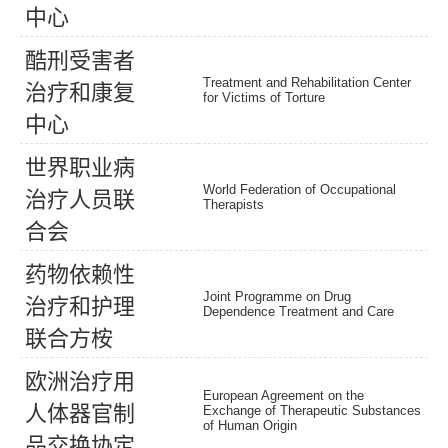
中
心
酷
刑
受
害
者
Treatment and Rehabilitation Center
治
疗
和
康
复
for Victims of Torture
中
心
世
界
职
业
病
World Federation of Occupational
治
疗
人
员
联
Therapists
合
会
药
物
依
赖
性
Joint Programme on Drug
治
疗
和
护
理
Dependence Treatment and Care
联
合
方
桉
欧
洲
治
疗
用
European Agreement on the
人
体
器
官
制
Exchange of Therapeutic Substances
of Human Origin
品
交
换
协
定