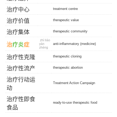
治
疗
中
心
treatment centre
治
疗
价
值
therapeutic value
治
疗
集
体
therapeutic community
zhì liáo
治
疗
炎
症
anti-inflammatory (medicine)
yán
zhèng
治
疗
性
克
隆
therapeutic cloning
治
疗
性
流
产
therapeutic abortion
治
疗
行
动
运
Treatment Action Campaign
动
治
疗
性
即
食
ready-to-use therapeutic food
食
品