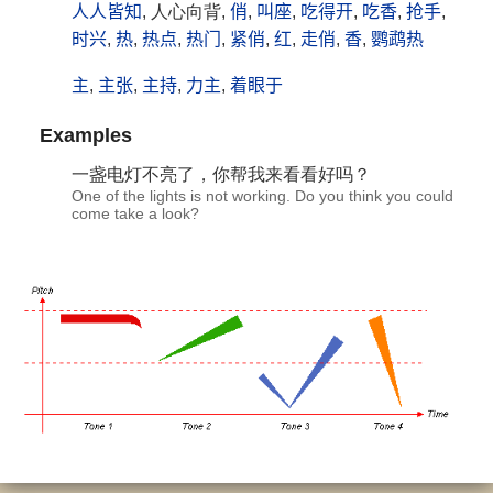
人人皆知
, 人心向背,
俏
,
叫座
,
吃得开
,
吃香
,
抢手
,
时兴
,
热
,
热点
,
热门
,
紧俏
,
红
,
走俏
,
香
,
鹦鹉热
主
,
主张
,
主持
,
力主
,
着眼于
Examples
一盏电灯不亮了，你帮我来看
看好
吗？
One of the lights is not working. Do you think you could
come take a look?