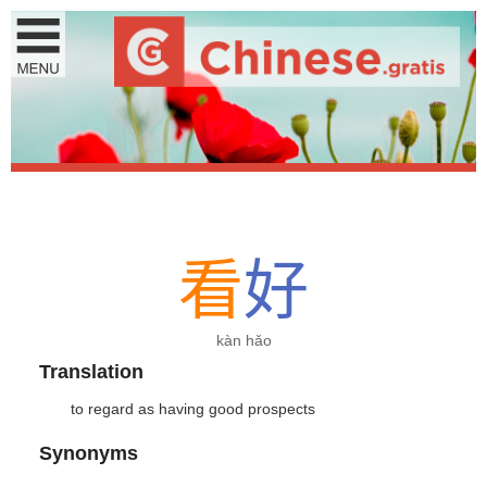
看
好
kàn hǎo
Translation
to regard as having good prospects
Synonyms