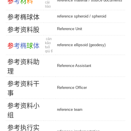
参
考
材
料
reference material
/
source documents
cái
liào
参
考
椭
球
体
reference spheroid
/
spheroid
参
考
资
料
股
Reference Unit
cān
kǎo
参
考
椭
球
体
reference ellipsoid (geodesy)
tuǒ
qiú tǐ
参
考
资
料
助
Reference Assistant
理
参
考
资
料
干
Reference Officer
事
参
考
资
料
小
reference team
组
参
考
执
行
实