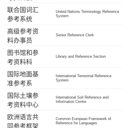
联
合
国
词
汇
United Nations Terminology Reference
System
参
考
系
统
高
级
参
考
资
Senior Reference Clerk
料
办
事
员
图
书
馆
和
参
Library and Reference Section
考
资
料
科
国
际
地
面
基
International Terrestrial Reference
System
准
参
考
系
国
际
土
壤
参
International Soil Reference and
Information Centre
考
资
料
中
心
欧
洲
语
言
共
Common European Framework of
Reference for Languages
同
参
考
框
架