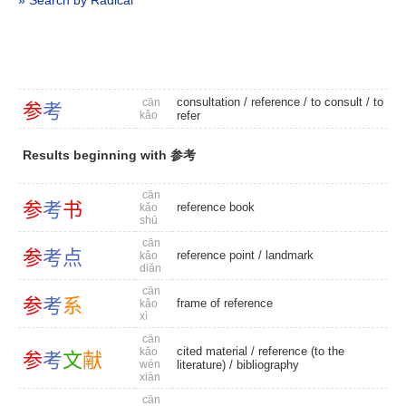
» Search by Radical
consultation
/
reference
/
to consult
/
to
cān
参
考
kǎo
refer
Results beginning with 参考
cān
参
考
书
reference book
kǎo
shū
cān
参
考
点
reference point
/
landmark
kǎo
diǎn
cān
参
考
系
frame of reference
kǎo
xì
cān
cited material
/ reference (to the
kǎo
参
考
文
献
wén
literature) /
bibliography
xiàn
cān