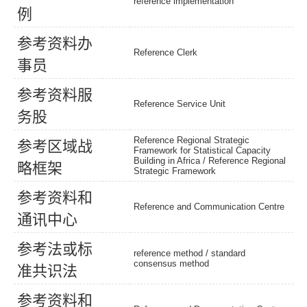
reference implementation
例
参
考
资
料
办
Reference Clerk
事
员
参
考
资
料
服
Reference Service Unit
务
股
Reference Regional Strategic
参
考
区
域
战
Framework for Statistical Capacity
Building in Africa / Reference Regional
略
框
架
Strategic Framework
参
考
资
料
和
Reference and Communication Centre
通
讯
中
心
参
考
法
或
标
reference method
/
standard
consensus method
准
共
识
法
参
考
资
料
和