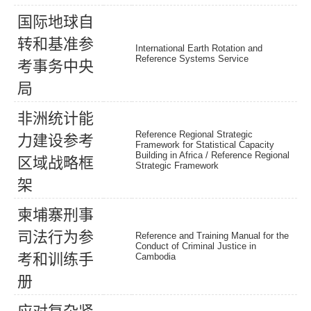
国
际
地
球
自
转
和
基
准
参
International Earth Rotation and
Reference Systems Service
考
事
务
中
央
局
非
洲
统
计
能
Reference Regional Strategic
力
建
设
参
考
Framework for Statistical Capacity
Building in Africa / Reference Regional
区
域
战
略
框
Strategic Framework
架
柬
埔
寨
刑
事
司
法
行
为
参
Reference and Training Manual for the
Conduct of Criminal Justice in
考
和
训
练
手
Cambodia
册