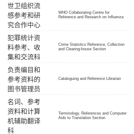
世
卫
组
织
流
WHO Collaborating Centre for
感
参
考
和
研
Reference and Research on Influenza
究
合
作
中
心
犯
罪
统
计
资
Crime Statistics Reference, Collection
料
参
考
、
收
and Clearing-house Section
集
和
交
流
科
负
责
编
目
和
参
考
资
料
的
Cataloguing and Reference Librarian
图
书
管
理
员
名
词
、
参
考
资
料
和
计
算
Terminology, References and Computer
Aids to Translation Section
机
辅
助
翻
译
科