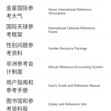
金
星
国
际
参
Venus International Reference
Atmosphere
考
大
气
国
际
天
球
参
International Celestial Reference
Frame
考
框
架
性
别
问
题
参
Gender Resource Package
考
资
料
非
洲
参
考
会
African Reference Accounting System
计
制
度
用
户
指
南
和
User's Guide and Reference Manual
参
考
手
册
图
书
馆
和
参
Library and Reference Unit
考
资
料
股