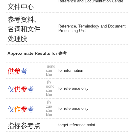
Reference and Documentation Centre
文
件
中
心
参
考
资
料
、
Reference, Terminology and Document
名
词
和
文
件
Processing Unit
处
理
股
Approximate Results for 参考
gōng
供
参
考
for information
cān
kǎo
jǐn
gōng
仅
供
参
考
for reference only
cān
kǎo
jǐn
zuò
仅
作
参
考
for reference only
cān
kǎo
指
标
参
考
点
target reference point