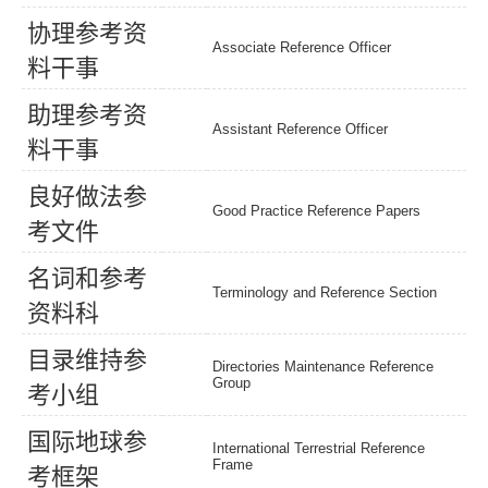
协
理
参
考
资
Associate Reference Officer
料
干
事
助
理
参
考
资
Assistant Reference Officer
料
干
事
良
好
做
法
参
Good Practice Reference Papers
考
文
件
名
词
和
参
考
Terminology and Reference Section
资
料
科
目
录
维
持
参
Directories Maintenance Reference
Group
考
小
组
国
际
地
球
参
International Terrestrial Reference
Frame
考
框
架