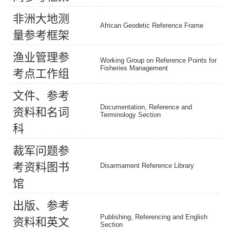
非
洲
大
地
测
African Geodetic Reference Frame
量
参
考
框
架
渔
业
管
理
参
Working Group on Reference Points for
Fisheries Management
考
点
工
作
组
文
件
、
参
考
Documentation, Reference and
资
料
和
名
词
Terminology Section
科
裁
军
问
题
参
考
资
料
图
书
Disarmament Reference Library
馆
出
版
、
参
考
Publishing, Referencing and English
资
料
和
英
文
Section