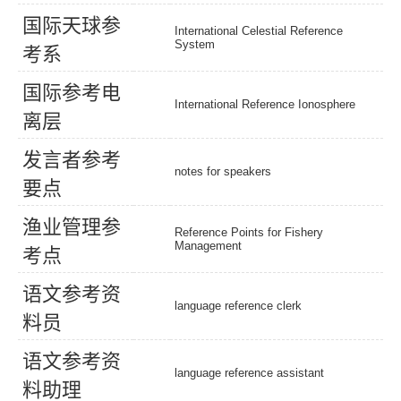
国
际
天
球
参
International Celestial Reference
System
考
系
国
际
参
考
电
International Reference Ionosphere
离
层
发
言
者
参
考
notes for speakers
要
点
渔
业
管
理
参
Reference Points for Fishery
Management
考
点
语
文
参
考
资
language reference clerk
料
员
语
文
参
考
资
language reference assistant
料
助
理