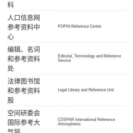
科
人
口
信
息
网
参
考
资
料
中
POPIN Reference Centre
心
编
辑
、
名
词
Editorial, Terminology and Reference
和
参
考
资
料
Service
处
法
律
图
书
馆
和
参
考
资
料
Legal Library and Reference Unit
股
空
间
研
委
会
COSPAR International Reference
国
际
参
考
大
Atmospheres
气
层