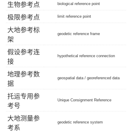
生
物
参
考
点
biological reference point
极
限
参
考
点
limit reference point
大
地
参
考
标
geodetic reference frame
架
假
设
参
考
连
hypothetical reference connection
接
地
理
参
考
数
geospatial data
/
georeferenced data
据
托
运
专
用
参
Unique Consignment Reference
考
号
大
地
测
量
参
geodetic reference system
考
系