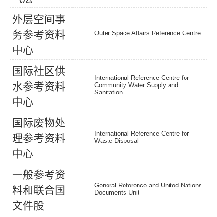
外
层
空
间
事
务
参
考
资
料
Outer Space Affairs Reference Centre
中
心
国
际
社
区
供
International Reference Centre for
水
参
考
资
料
Community Water Supply and
Sanitation
中
心
国
际
废
物
处
International Reference Centre for
理
参
考
资
料
Waste Disposal
中
心
一
般
参
考
资
General Reference and United Nations
料
和
联
合
国
Documents Unit
文
件
股