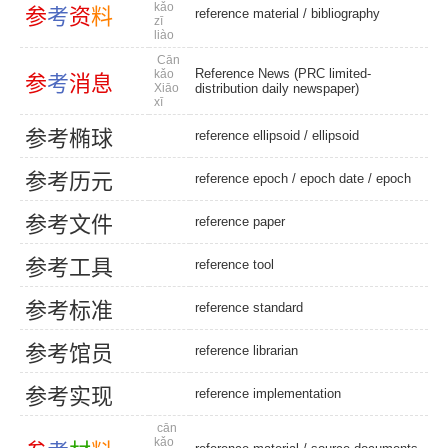
kǎo
参
考
资
料
reference material
/
bibliography
zī
liào
Cān
Reference News (PRC limited-
kǎo
参
考
消
息
Xiāo
distribution daily newspaper)
xī
参
考
椭
球
reference ellipsoid
/
ellipsoid
参
考
历
元
reference epoch
/
epoch date
/
epoch
参
考
文
件
reference paper
参
考
工
具
reference tool
参
考
标
准
reference standard
参
考
馆
员
reference librarian
参
考
实
现
reference implementation
cān
kǎo