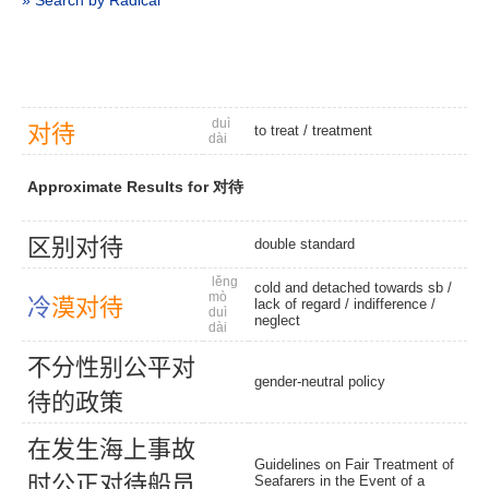
» Search by Radical
duì
对
待
to treat
/
treatment
dài
Approximate Results for 对待
区
别
对
待
double standard
lěng
cold and detached towards sb /
mò
冷
漠
对
待
lack of regard
/
indifference
/
duì
neglect
dài
不
分
性
别
公
平
对
gender-neutral policy
待
的
政
策
在
发
生
海
上
事
故
Guidelines on Fair Treatment of
时
公
正
对
待
船
员
Seafarers in the Event of a