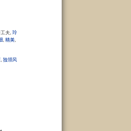
磨工夫,
玲
细
,
精美
,
深
,
独领风