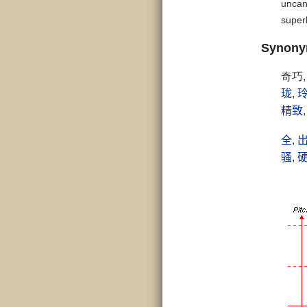
uncan
super
Synon
奇巧
珑
,
精致
全
,
骚
,