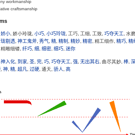
ny workmanship
lative craftsmanship
yms
,
娇小
, 娇小玲珑,
小巧
,
小巧玲珑
, 工巧, 工细, 工致,
巧夺天工
, 水
玲珑剔透
,
神工鬼斧
,
秀气
,
精
,
精制
,
精妙
,
精密
, 精工细作,
精巧
,
精
, 精雕细镂,
纤巧
,
细
,
细密
,
细巧
,
迷你
出神入化
,
到家
,
圣
,
完
,
巧
,
巧夺天工
,
强
,
无出其右
, 曲尽其妙,
棒
,
硬
,
神
,
精
,
超凡
,
过硬
, 通天,
骄人
,
高