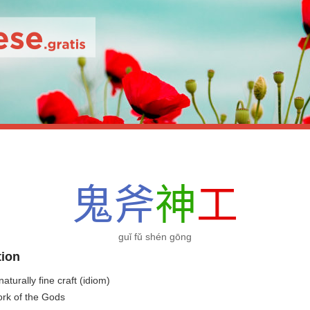
鬼
斧
神
工
guǐ fǔ shén gōng
tion
aturally fine craft (idiom)
ork of the Gods