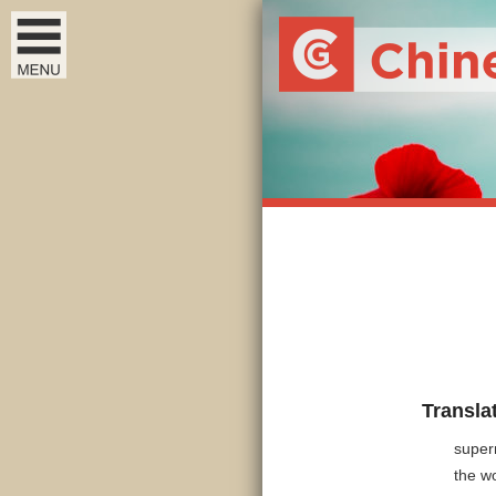
Transla
supern
the w