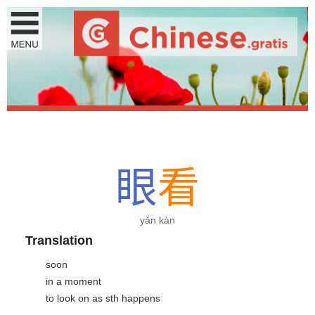
眼
看
yǎn kàn
Translation
soon
in a moment
to look on as sth happens