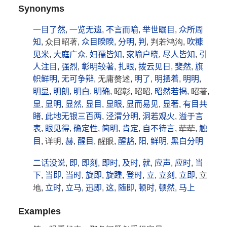
Synonyms
一目了然
,
一览无遗
,
不言而喻
,
举世瞩目
,
众所周
知
, 众目昭著,
众目睽睽
,
分明
,
判
, 判若鸿沟,
吹糠
见米
,
大庭广众
,
妇孺皆知
,
家喻户晓
,
尽人皆知
,
引
人注目
,
强烈
,
彰明较著
,
扎眼
,
拨云见日
,
斐然
,
旗
帜鲜明
,
无可争辩
, 无庸赘述,
明了
,
明摆着
,
明明
,
明显
,
明朗
,
明白
,
明确
, 昭彰, 昭昭,
昭然若揭
, 昭著,
显
,
显明
,
显然
,
显目
,
显眼
,
显而易见
,
显著
,
有目共
睹
,
此地无银三百两
,
泾渭分明
,
洞若观火
,
溢于言
表
,
眼见得
,
确定性
,
简明
,
肯定
,
自不待言
, 荦荦,
触
目
, 详明,
赫
,
醒目
, 醒眼,
醒豁
,
阳
,
鲜明
,
黑白分明
二话没说
,
即
,
即刻
,
即时
,
及时
,
就
,
应声
,
应时
,
当
下
,
当即
,
当时
,
旋即
,
旋踵
,
登时
,
立
,
立刻
,
立即
, 立
地,
立时
,
立马
,
迅即
,
这
,
随即
,
顿时
,
顿然
,
马上
Examples