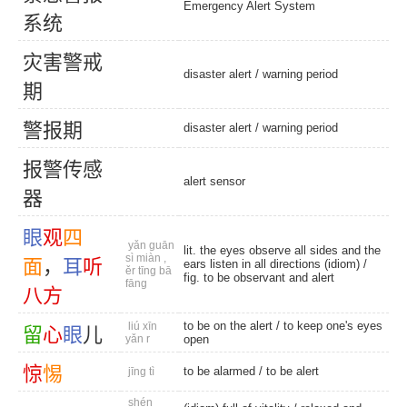
Emergency Alert System
系
统
灾
害
警
戒
disaster alert
/
warning period
期
警
报
期
disaster alert
/
warning period
报
警
传
感
alert sensor
器
眼
观
四
yǎn guān
lit. the eyes observe all sides and the
sì miàn ,
面
，
耳
听
ears listen in all directions (idiom) /
ěr tīng bā
fig. to be observant and alert
fāng
八
方
to be on the alert / to keep one's eyes
liú xīn
留
心
眼
儿
yǎn r
open
惊
惕
to be alarmed
/
to be alert
jīng tì
shén