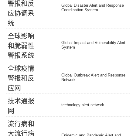
警
报
和
反
Global Disaster Alert and Response
Coordination System
应
协
调
系
统
全
球
影
响
Global Impact and Vulnerability Alert
和
脆
弱
性
System
警
报
系
统
全
球
疫
情
Global Outbreak Alert and Response
警
报
和
反
Network
应
网
技
术
通
报
technology alert network
网
流
行
病
和
大
流
行
病
Epidemic and Pandemic Alert and