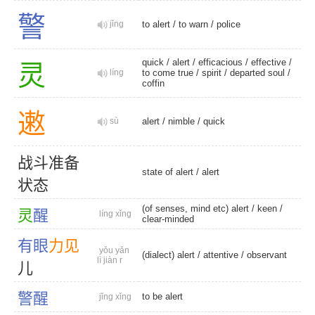
警
jǐng
to alert
/
to warn
/
police
quick
/
alert
/
efficacious
/
effective
/
灵
líng
to come true
/
spirit
/
departed soul
/
coffin
遫
sù
alert
/
nimble
/
quick
战
斗
准
备
state of alert
/
alert
状
态
(of senses, mind etc) alert /
keen
/
灵
醒
líng xǐng
clear-minded
有
眼
力
见
yǒu yǎn
(dialect) alert
/
attentive
/
observant
lì jiàn r
儿
警
醒
to be alert
jǐng xǐng