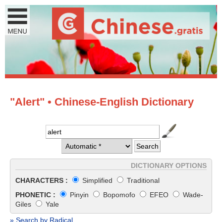
"Alert" • Chinese-English Dictionary
DICTIONARY OPTIONS
CHARACTERS :
Simplified
Traditional
PHONETIC :
Pinyin
Bopomofo
EFEO
Wade-
Giles
Yale
» Search by Radical