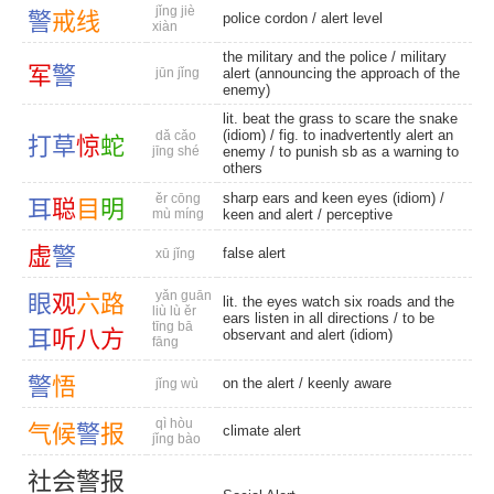
jǐng jiè
警
戒
线
police cordon
/
alert level
xiàn
the military and the police / military
军
警
jūn jǐng
alert (announcing the approach of the
enemy)
lit. beat the grass to scare the snake
(idiom) / fig. to inadvertently alert an
dǎ cǎo
打
草
惊
蛇
jīng shé
enemy / to punish sb as a warning to
others
sharp ears and keen eyes (idiom) /
ěr cōng
耳
聪
目
明
mù míng
keen and alert
/
perceptive
虚
警
false alert
xū jǐng
yǎn guān
眼
观
六
路
lit. the eyes watch six roads and the
liù lù ěr
ears listen in all directions / to be
tīng bā
耳
听
八
方
observant and alert (idiom)
fāng
警
悟
on the alert
/
keenly aware
jǐng wù
qì hòu
气
候
警
报
climate alert
jǐng bào
社
会
警
报