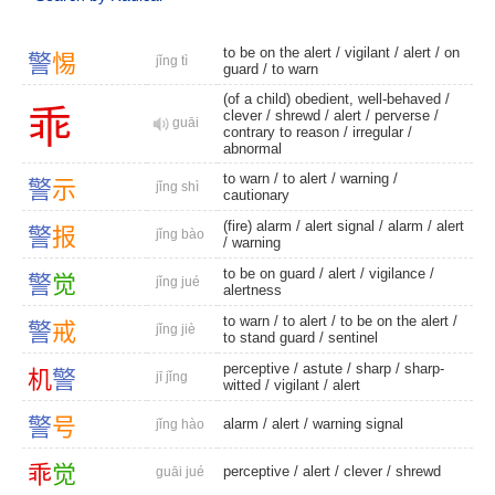
to be on the alert /
vigilant
/
alert
/
on
警
惕
jǐng tì
guard
/
to warn
(of a child) obedient, well-behaved /
乖
clever
/
shrewd
/
alert
/
perverse
/
guāi
contrary to reason
/
irregular
/
abnormal
to warn
/
to alert
/
warning
/
警
示
jǐng shì
cautionary
(fire) alarm
/
alert signal
/
alarm
/
alert
警
报
jǐng bào
/
warning
to be on guard /
alert
/
vigilance
/
警
觉
jǐng jué
alertness
to warn
/
to alert
/ to be on the alert /
警
戒
jǐng jiè
to stand guard
/
sentinel
perceptive
/
astute
/
sharp
/
sharp-
机
警
jī jǐng
witted
/
vigilant
/
alert
警
号
alarm
/
alert
/
warning signal
jǐng hào
乖
觉
perceptive
/
alert
/
clever
/
shrewd
guāi jué