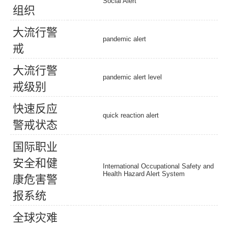
Social Alert
组
织
大
流
行
警
pandemic alert
戒
大
流
行
警
pandemic alert level
戒
级
别
快
速
反
应
quick reaction alert
警
戒
状
态
国
际
职
业
安
全
和
健
International Occupational Safety and
Health Hazard Alert System
康
危
害
警
报
系
统
全
球
灾
难