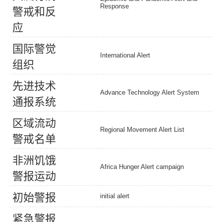
Response
警
戒
和
反
应
国
际
警
觉
International Alert
组
织
先
进
技
术
Advance Technology Alert System
通
报
系
统
区
域
流
动
Regional Movement Alert List
警
戒
名
单
非
洲
饥
饿
Africa Hunger Alert campaign
警
报
运
动
初
始
警
报
initial alert
紧
急
警
报