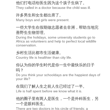
他们打电话给医
生
因为这个孩子
生
病了。
They called in a doctor because the child was ill.
许多男
生
和女
生
都出席了。
Many boys and girls were present.
一些大学
生
在假期做志愿者去非洲，帮助当地完
善野
生
生
物管理。
During the holidays, some university students go to
Africa as volunteers and help to perfect local wildlife
conservation.
乡村
生
活比都市
生
活健康。
Country life is healthier than city life.
你认为你的学
生
时代是你一
生
中最快乐的日子
吗？
Do you think your schooldays are the happiest days of
your life?
在我们了解人
生
之前人
生
已经过了一半。
Life is half spent before we know what it is.
他的圈子里有两人是医
生
，一个是外科医
生
，另
一个是眼科医
生
。
There are two doctors in his circle of friends; a