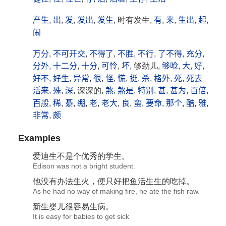
产生
,
出
,
发
,
发出
,
发生
, 时有发生,
有
,
来
,
生出
,
起
,
闹
万分
,
不可开交
,
不得了
,
不胜
,
不行
,
了不得
,
充分
,
分外
,
十二分
,
十分
,
可怜
,
坏
, 够劲儿,
够呛
,
大
,
好
,
好不
,
好生
,
异常
,
很
,
怪
,
慌
,
挺
,
杀
,
格外
,
死
,
死去
活来
,
殊
,
深
, 深深的,
煞
,
煞是
,
特别
,
甚
,
甚为
,
百倍
,
百般
,
稀
,
綦
,
绷
,
老
,
老大
,
良
,
蛮
,
要命
,
那个
,
酷
,
雅
,
非常
,
颇
Examples
爱迪
生
不是个优秀的学
生
。
Edison was not a bright student.
他没有办法
生
火，便只好把鱼活
生
生
的吃掉。
As he had no way of making fire, he ate the fish raw.
新
生
婴儿很容易
生
病。
It is easy for babies to get sick