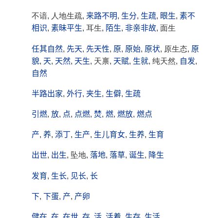
不谙, 人地生疏,
来路不明
,
生分
,
生疏
,
眼生
,
素不
相识
,
素昧平生
, 耳生,
陌生
,
非亲非故
, 面生
任其自然
,
先天
,
先天性
,
原
,
原始
,
原状
, 原生态,
原
貌
,
天
,
天然
,
天生
, 天禀,
天赋
,
生就
, 纯天然,
自发
,
自然
半路出家
,
外行
,
夹生
,
生僻
,
生疏
引燃
,
放
,
点
,
点燃
,
焚
,
燃
,
燃放
,
燃点
产
,
养
,
添丁
,
生产
,
生儿育女
,
生养
,
生育
出世
,
出生
, 坠地,
落地
,
落草
,
诞生
,
降生
发育
,
生长
,
见长
,
长
下
,
下蛋
,
产
,
产卵
健在
,
在
,
在世
,
存
,
活
,
活着
,
生存
,
生活