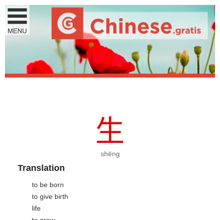
生
shēng
Translation
to be born
to give birth
life